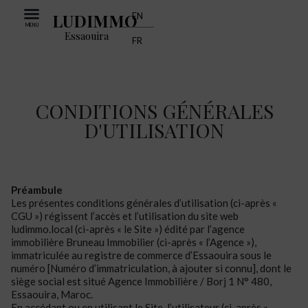
LUDIMMO
EN
MENU
Essaouira
FR
CONDITIONS GÉNÉRALES
D'UTILISATION
Préambule
Les présentes conditions générales d’utilisation (ci-après «
CGU ») régissent l’accès et l’utilisation du site web
ludimmo.local (ci-après « le Site ») édité par l’agence
immobilière Bruneau Immobilier (ci-après « l’Agence »),
immatriculée au registre de commerce d’Essaouira sous le
numéro [Numéro d’immatriculation, à ajouter si connu], dont le
siège social est situé Agence Immobilière / Borj 1 N° 480,
Essaouira, Maroc.
En accédant ou en utilisant le Site, l’utilisateur (ci-après «