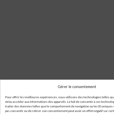
Gérer le consentement
Pour offrir les meilleures expériences, nous utilisons des technologies telles qu
et/ou accéder aux informations des appareils. Le fait de consentir à ces technol
traiter des données telles que le comportement de navigation ou les ID uniques su
pas consentir ou de retirer son consentement peut avoir un effet négatif sur cert