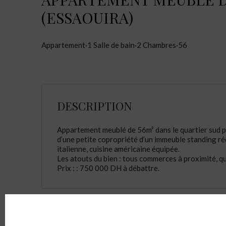
(ESSAOUIRA)
Appartement
·
1
Salle de bain
·
2
Chambres
·
56
DESCRIPTION
Appartement meublé de 56m² dans le quartier sud pr
d’une petite copropriété d’un immeuble standing réc
italienne, cuisine américaine équipée.
Les atouts du bien : tous commerces à proximité, qu
Prix : : 750 000 DH à débattre.