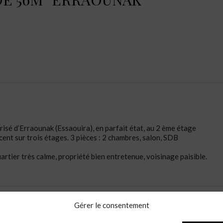
isé d’Erraounak (Essaouira), en parfait état, au 2 ème étage
ent sur trois étages. 3 pièces : 2 chambres, salon, SDB
artier très calme, propriété bien entretenue, voisinage paisible.
Gérer le consentement