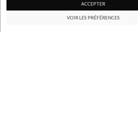
ACCEPTER
5 600 000 DH
Dominique Bruneau
VOIR LES PRÉFÉRENCES
DÉTAILS
Agent immobilier
A VENDRE
DEUX VILLAS EN L A GHAZOUA (ESSAOUIRA) EN
COURS DE FINITION.
VILLA